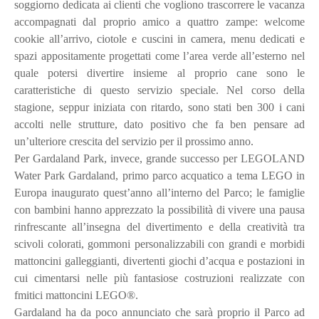
soggiorno dedicata ai clienti che vogliono trascorrere le vacanza
accompagnati dal proprio amico a quattro zampe: welcome
cookie all’arrivo, ciotole e cuscini in camera, menu dedicati e
spazi appositamente progettati come l’area verde all’esterno nel
quale potersi divertire insieme al proprio cane sono le
caratteristiche di questo servizio speciale. Nel corso della
stagione, seppur iniziata con ritardo, sono stati ben 300 i cani
accolti nelle strutture, dato positivo che fa ben pensare ad
un’ulteriore crescita del servizio per il prossimo anno.
Per Gardaland Park, invece, grande successo per LEGOLAND
Water Park Gardaland, primo parco acquatico a tema LEGO in
Europa inaugurato quest’anno all’interno del Parco; le famiglie
con bambini hanno apprezzato la possibilità di vivere una pausa
rinfrescante all’insegna del divertimento e della creatività tra
scivoli colorati, gommoni personalizzabili con grandi e morbidi
mattoncini galleggianti, divertenti giochi d’acqua e postazioni in
cui cimentarsi nelle più fantasiose costruzioni realizzate con
fmitici mattoncini LEGO®.
Gardaland ha da poco annunciato che sarà proprio il Parco ad