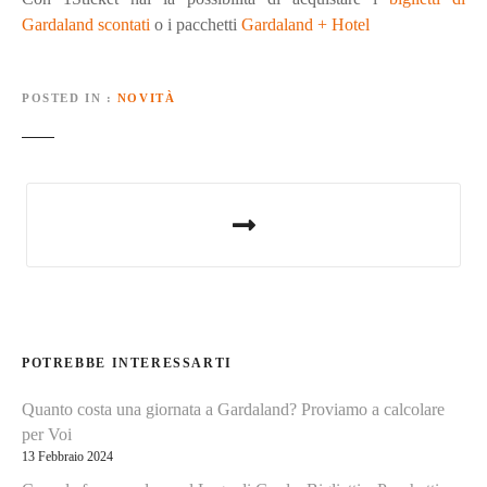
Gardaland scontati
o i pacchetti
Gardaland + Hotel
POSTED IN
NOVITÀ
N
a
v
i
POTREBBE INTERESSARTI
g
Quanto costa una giornata a Gardaland? Proviamo a calcolare
a
per Voi
z
13 Febbraio 2024