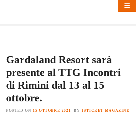
S
k
i
p
t
o
c
o
Gardaland Resort sarà
n
t
presente al TTG Incontri
e
di Rimini dal 13 al 15
n
t
ottobre.
POSTED ON
15 OTTOBRE 2021
BY
1STICKET MAGAZINE