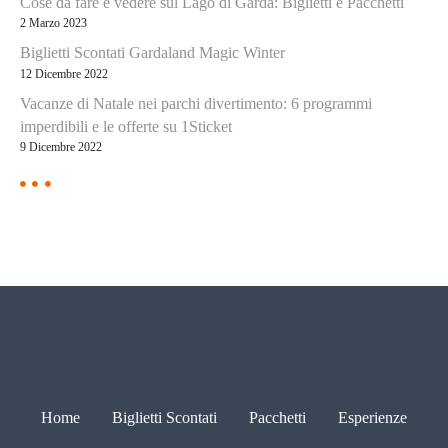
Cose da fare e vedere sul Lago di Garda: Biglietti e Pacchetti
i
2 Marzo 2023
Biglietti Scontati Gardaland Magic Winter
o
12 Dicembre 2022
n
Vacanze di Natale nei parchi divertimento: 6 programmi
imperdibili e le offerte su 1Sticket
e
9 Dicembre 2022
a
r
t
i
c
o
Home
Biglietti Scontati
Pacchetti
Esperienze
l