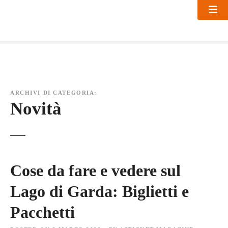
S
k
i
p
t
o
c
o
ARCHIVI DI CATEGORIA:
n
Novità
t
e
n
t
Cose da fare e vedere sul
Lago di Garda: Biglietti e
Pacchetti