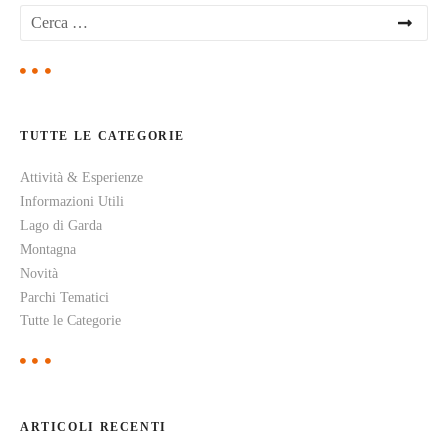
a
R
i
z
c
e
i
r
c
o
TUTTE LE CATEGORIE
a
p
n
Attività & Esperienze
e
Informazioni Utili
r
e
:
Lago di Garda
t
Montagna
Novità
r
Parchi Tematici
Tutte le Categorie
a
i
p
ARTICOLI RECENTI