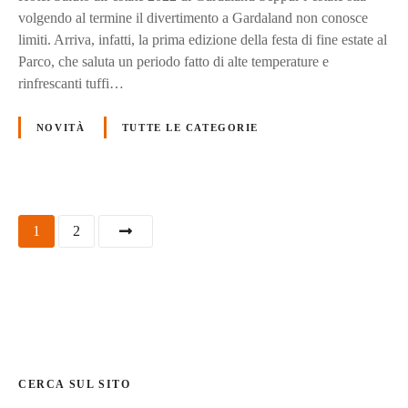
volgendo al termine il divertimento a Gardaland non conosce
limiti. Arriva, infatti, la prima edizione della festa di fine estate al
Parco, che saluta un periodo fatto di alte temperature e
rinfrescanti tuffi…
NOVITÀ
TUTTE LE CATEGORIE
N
1
2
a
v
i
g
CERCA SUL SITO