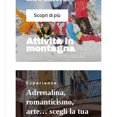
Scopri di più
Attività in
montagna
Esperienze
Adrenalina,
romanticismo,
arte… scegli la tua