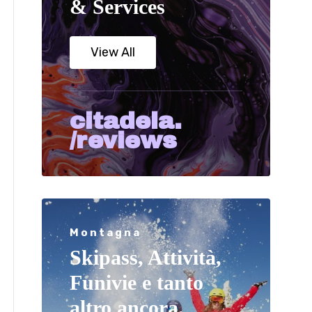
& Services
View All
citadela.
/reviews
Montagna
Skipass, Attività,
Funivie e tanto
altro ancora.