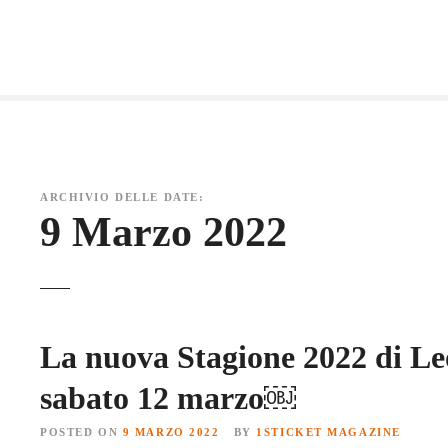
S
k
i
p
t
o
c
o
ARCHIVIO DELLE DATE:
n
9 Marzo 2022
t
e
n
t
La nuova Stagione 2022 di Leo
sabato 12 marzo￼
POSTED ON
9 MARZO 2022
BY
1STICKET MAGAZINE