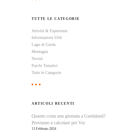
e
r
c
TUTTE LE CATEGORIE
a
p
Attività & Esperienze
e
Informazioni Utili
r
:
Lago di Garda
Montagna
Novità
Parchi Tematici
Tutte le Categorie
ARTICOLI RECENTI
Quanto costa una giornata a Gardaland?
Proviamo a calcolare per Voi
13 Febbraio 2024