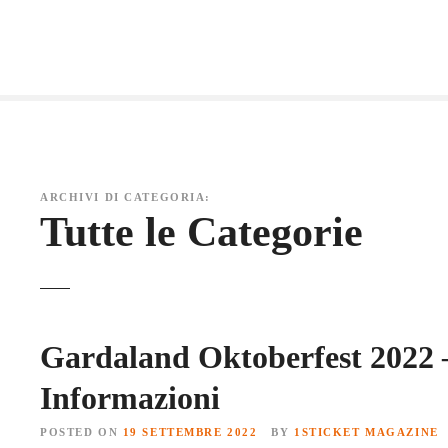
S
k
i
p
t
o
c
o
ARCHIVI DI CATEGORIA:
n
Tutte le Categorie
t
e
n
t
Gardaland Oktoberfest 2022 –
Informazioni
POSTED ON
19 SETTEMBRE 2022
BY
1STICKET MAGAZINE