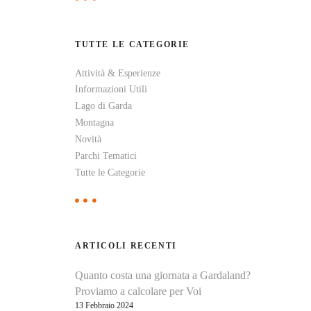
e
r
c
TUTTE LE CATEGORIE
a
p
Attività & Esperienze
e
Informazioni Utili
r
:
Lago di Garda
Montagna
Novità
Parchi Tematici
Tutte le Categorie
ARTICOLI RECENTI
Quanto costa una giornata a Gardaland?
Proviamo a calcolare per Voi
13 Febbraio 2024